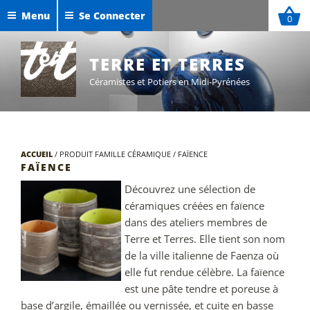
Aller
Menu
Se Connecter
0
au
Céramiques de Maxime Defer
contenu
Exposition Sigillées 2025
principal
TERRE ET TERRES
Céramistes et Potiers en Midi-Pyrénées
ACCUEIL
/
PRODUIT FAMILLE CÉRAMIQUE
/
FAÏENCE
FAÏENCE
Découvrez une sélection de
céramiques créées en faïence
dans des ateliers membres de
Terre et Terres. Elle tient son nom
de la ville italienne de Faenza où
elle fut rendue célèbre. La faïence
est une pâte tendre et poreuse à
base d’argile, émaillée ou vernissée, et cuite en basse