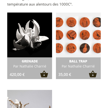
température aux alentours des 1000C°.
GRENADE
BALL TRAP
Par Nathalie Charrié
Par Nathalie Charrié
420,00
€
35,00
€