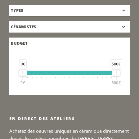
TYPES
CÉRAMISTES
BUDGET
0€
500€
0€
500€
EN DIRECT DES ATELIERS
Achetez des oeuvres uniques en céramique directement
depuis les ateliers membres de TERRE ET TERRES.