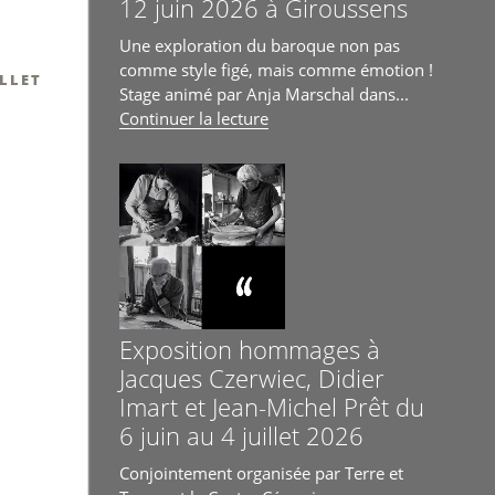
12 juin 2026 à Giroussens
Une exploration du baroque non pas
comme style figé, mais comme émotion !
ILLET
Stage animé par Anja Marschal dans...
de
Continuer la lecture
« Stage
Re-
Baroque
du
8
au
12
juin
2026
Exposition hommages à
à
Jacques Czerwiec, Didier
Giroussens »
Imart et Jean-Michel Prêt du
6 juin au 4 juillet 2026
Conjointement organisée par Terre et