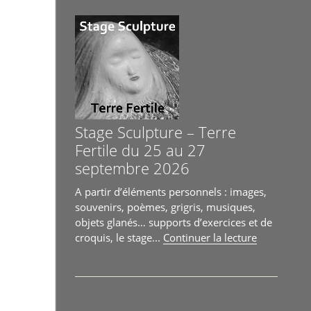
« Les
2026 »
Allées
Céramiques
à
Toulouse
26
et
27
septembre
Stage Sculpture – Terre
2026 »
Fertile du 25 au 27
septembre 2026
A partir d’éléments personnels : images,
souvenirs, poèmes, grigris, musiques,
objets glanés… supports d’exercices et de
de
croquis, le stage...
Continuer la lecture
« Stage
Sculpture
–
Terre