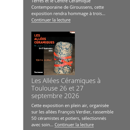
Terres et le Centre Céramique
Contemporaine de Giroussens, cette
exposition rendra hommage à trois...
de
Continuer la lecture
« Exposition
hommages
à
Jacques
Czerwiec,
Didier
Imart
et
Jean-
Les Allées Céramiques à
Michel
Toulouse 26 et 27
Prêt
septembre 2026
du
6
Cette exposition en plein air, organisée
juin
sur les allées François Verdier, rassemble
au
50 céramistes et potiers, sélectionnés
4
de
avec soin...
Continuer la lecture
juillet