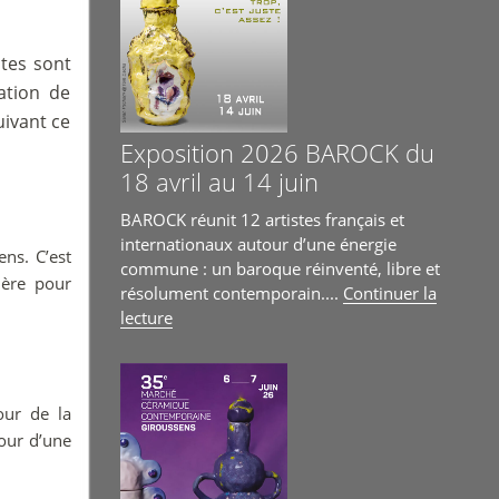
stes sont
ation de
uivant ce
Exposition 2026 BAROCK du
18 avril au 14 juin
BAROCK réunit 12 artistes français et
internationaux autour d’une énergie
ns. C’est
commune : un baroque réinventé, libre et
ière pour
résolument contemporain....
Continuer la
de
lecture
« Exposition
2026
BAROCK
our de la
du
18
tour d’une
avril
au