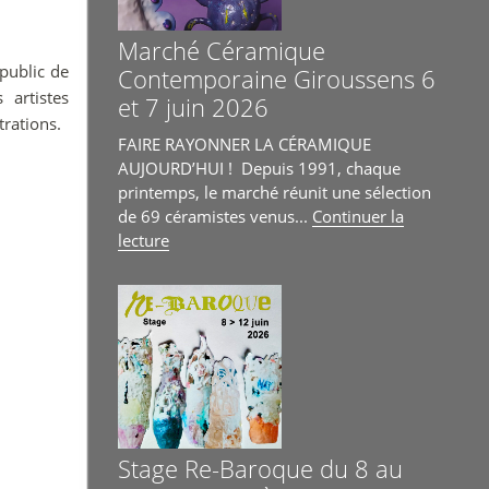
14
juin »
Marché Céramique
public de
Contemporaine Giroussens 6
artistes
et 7 juin 2026
trations.
FAIRE RAYONNER LA CÉRAMIQUE
AUJOURD’HUI ! Depuis 1991, chaque
printemps, le marché réunit une sélection
de 69 céramistes venus...
Continuer la
de
lecture
« Marché
Céramique
Contemporaine
Giroussens
6
et
7
juin
2026 »
Stage Re-Baroque du 8 au