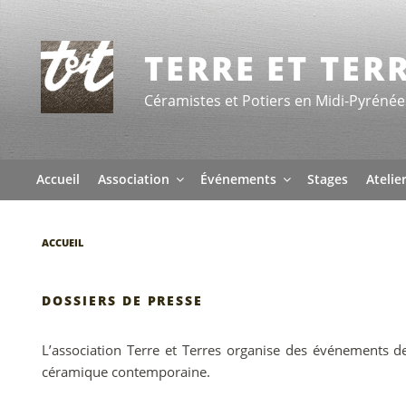
Aller
au
contenu
TERRE ET TER
principal
Céramistes et Potiers en Midi-Pyrénée
Accueil
Association
Événements
Stages
Atelie
ACCUEIL
DOSSIERS DE PRESSE
L’association Terre et Terres organise des événements d
céramique contemporaine.