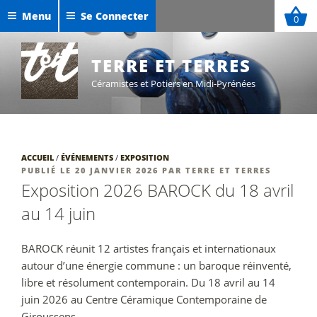
Aller
Menu
Se Connecter
0
au
Céramiques de Maxime Defer
contenu
Exposition Sigillées 2025
principal
TERRE ET TERRES
Céramistes et Potiers en Midi-Pyrénées
ACCUEIL
/
ÉVÉNEMENTS
/
EXPOSITION
PUBLIÉ
PUBLIÉ LE
20 JANVIER 2026
PAR
TERRE ET TERRES
LE
Exposition 2026 BAROCK du 18 avril
au 14 juin
BAROCK réunit 12 artistes français et internationaux
autour d’une énergie commune : un baroque réinventé,
libre et résolument contemporain. Du 18 avril au 14
juin 2026 au Centre Céramique Contemporaine de
Giroussens.