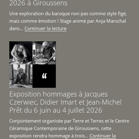
2026 à Giroussens
Une exploration du baroque non pas comme style figé,
mais comme émotion ! Stage animé par Anja Marschal
de
dans...
Continuer la lecture
« Stage
Re-
Baroque
du
8
au
12
juin
Exposition hommages à Jacques
2026
Czerwiec, Didier Imart et Jean-Michel
à
Prêt du 6 juin au 4 juillet 2026
Giroussens »
Conjointement organisée par Terre et Terres et le Centre
Céramique Contemporaine de Giroussens, cette
exposition rendra hommage à trois...
Continuer la