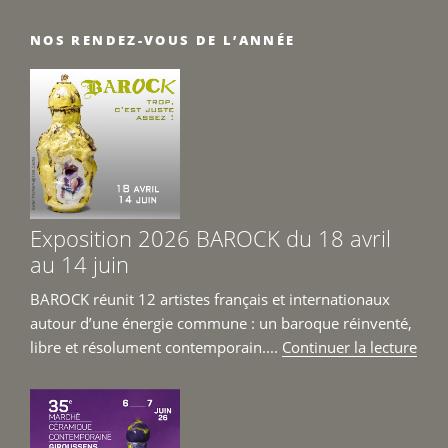
NOS RENDEZ-VOUS DE L’ANNÉE
Exposition 2026 BAROCK du 18 avril
au 14 juin
BAROCK réunit 12 artistes français et internationaux
autour d’une énergie commune : un baroque réinventé,
de
libre et résolument contemporain....
Continuer la lecture
« Ex
202
BAR
du