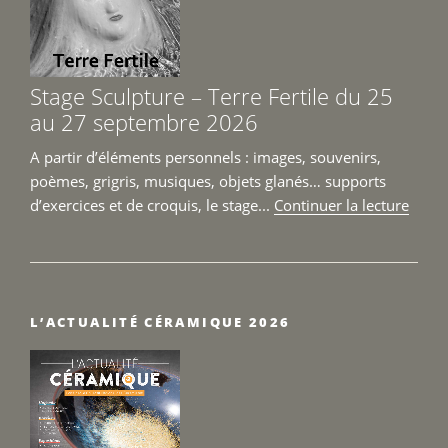
Toulouse
26
et
27
Stage Sculpture – Terre Fertile du 25
septembre
au 27 septembre 2026
2026 »
A partir d’éléments personnels : images, souvenirs,
poèmes, grigris, musiques, objets glanés… supports
de
d’exercices et de croquis, le stage...
Continuer la lecture
« Sta
Sculp
–
Terre
L’ACTUALITÉ CÉRAMIQUE 2026
Fertil
du
25
au
27
sept