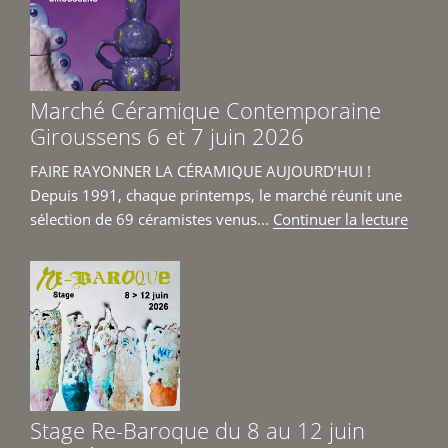
18
avril
au
14
Marché Céramique Contemporaine
juin 
Giroussens 6 et 7 juin 2026
FAIRE RAYONNER LA CÉRAMIQUE AUJOURD’HUI !
Depuis 1991, chaque printemps, le marché réunit une
de
sélection de 69 céramistes venus...
Continuer la lecture
« Mar
Céra
Cont
Girou
6
et
7
juin
Stage Re-Baroque du 8 au 12 juin
2026 