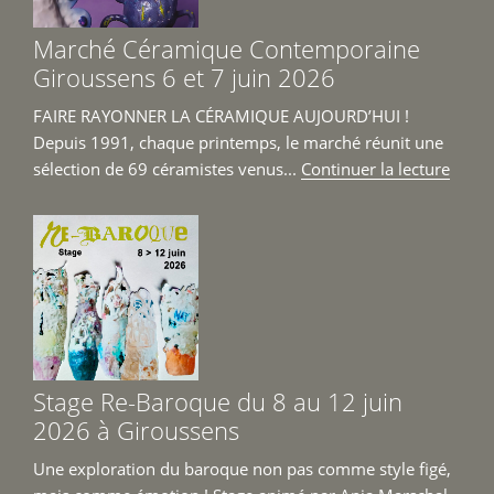
au
14
Marché Céramique Contemporaine
juin 
Giroussens 6 et 7 juin 2026
FAIRE RAYONNER LA CÉRAMIQUE AUJOURD’HUI !
Depuis 1991, chaque printemps, le marché réunit une
de
sélection de 69 céramistes venus...
Continuer la lecture
« Mar
Céra
Cont
Girou
6
et
7
juin
Stage Re-Baroque du 8 au 12 juin
2026 
2026 à Giroussens
Une exploration du baroque non pas comme style figé,