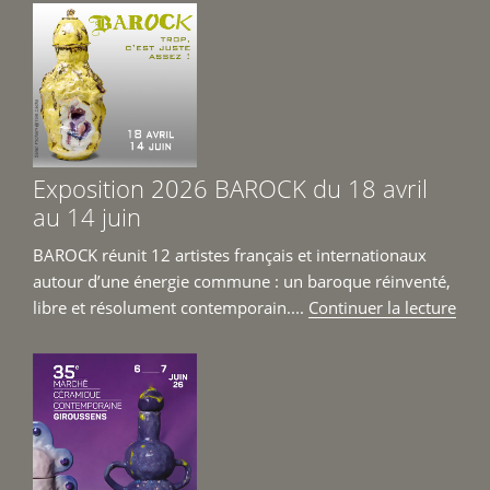
Exposition 2026 BAROCK du 18 avril
au 14 juin
BAROCK réunit 12 artistes français et internationaux
autour d’une énergie commune : un baroque réinventé,
de
libre et résolument contemporain....
Continuer la lecture
« Ex
202
BAR
du
18
avril