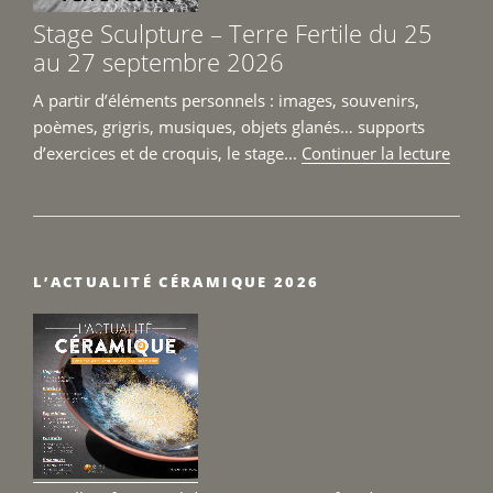
27
Stage Sculpture – Terre Fertile du 25
septembre
au 27 septembre 2026
2026 »
A partir d’éléments personnels : images, souvenirs,
poèmes, grigris, musiques, objets glanés… supports
de
d’exercices et de croquis, le stage...
Continuer la lecture
« Sta
Sculp
–
Terre
L’ACTUALITÉ CÉRAMIQUE 2026
Fertil
du
25
au
27
sept
2026 