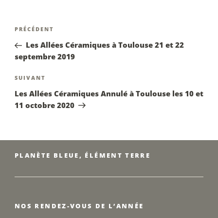
Navigation
Article
PRÉCÉDENT
de
précédent
Les Allées Céramiques à Toulouse 21 et 22
l’article
septembre 2019
Article
SUIVANT
suivant
Les Allées Céramiques Annulé à Toulouse les 10 et
11 octobre 2020
PLANÈTE BLEUE, ÉLÉMENT TERRE
NOS RENDEZ-VOUS DE L’ANNÉE