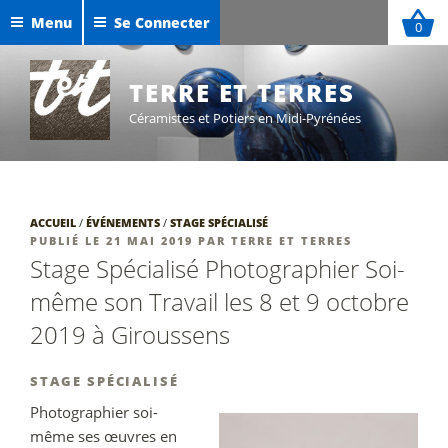
Aller
Menu
Se Connecter
0
au
Céramiques de Maxime Defer
contenu
Exposition Sigillées 2025
principal
TERRE ET TERRES
Céramistes et Potiers en Midi-Pyrénées
ACCUEIL
/
ÉVÉNEMENTS
/
STAGE SPÉCIALISÉ
PUBLIÉ
PUBLIÉ LE
21 MAI 2019
PAR
TERRE ET TERRES
LE
Stage Spécialisé Photographier Soi-
même son Travail les 8 et 9 octobre
2019 à Giroussens
STAGE SPÉCIALISÉ
Photographier soi-
même ses œuvres en