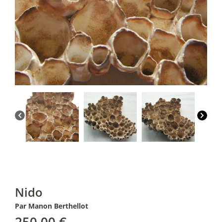
Nido
Par Manon Berthellot
250,00
€