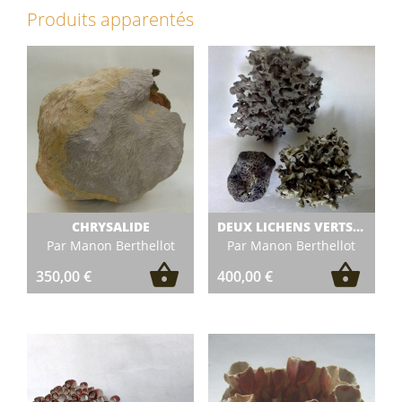
Produits apparentés
CHRYSALIDE
DEUX LICHENS VERTS TORTUEUX ET PETIT CAILLOU
Par Manon Berthellot
Par Manon Berthellot
350,00
€
400,00
€