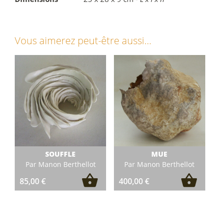
Vous aimerez peut-être aussi…
SOUFFLE
MUE
Par Manon Berthellot
Par Manon Berthellot
85,00
€
400,00
€