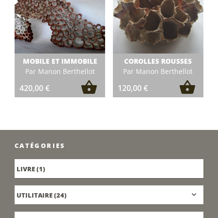
MOBILE ET IMMOBILE
COROLLES ROUSSES
Par Manon Berthellot
Par Manon Berthellot
420,00
€
120,00
€
CATÉGORIES
LIVRE
(1)
UTILITAIRE
(24)