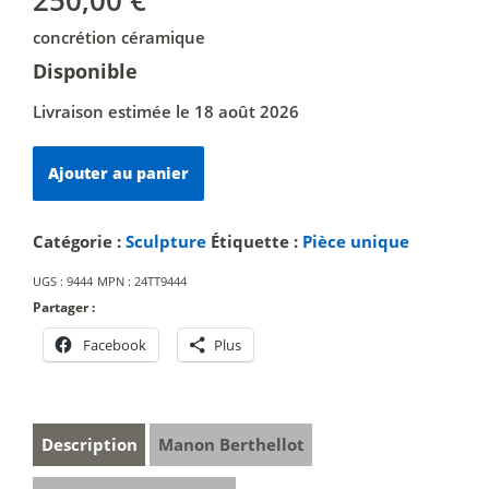
concrétion céramique
Disponible
Livraison estimée le 18 août 2026
quantité
Ajouter au panier
de
Nido
Catégorie :
Sculpture
Étiquette :
Pièce unique
UGS :
9444
MPN :
24TT9444
Partager :
Facebook
Plus
Description
Manon Berthellot