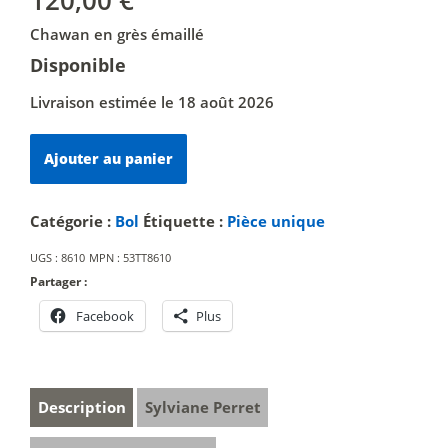
Chawan en grès émaillé
Disponible
Livraison estimée le 18 août 2026
quantité
Ajouter au panier
de
La
terre
Catégorie :
Bol
Étiquette :
Pièce unique
et
UGS :
8610
MPN :
53TT8610
ses
Partager :
rêveries
Facebook
Plus
Description
Sylviane Perret