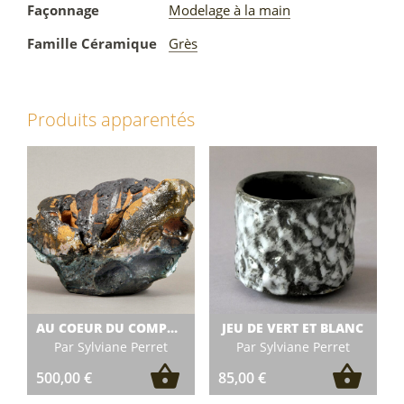
Façonnage
Modelage à la main
Famille Céramique
Grès
Produits apparentés
AU COEUR DU COMPACT
JEU DE VERT ET BLANC
Par Sylviane Perret
Par Sylviane Perret
500,00
€
85,00
€