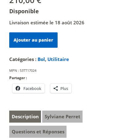
Disponible
Livraison estimée le 18 août 2026
quantité
Ajouter au panier
de
Minéral
25/6
Catégories :
Bol
,
Utilitaire
MPN :
53TT17024
Partager :
Facebook
Plus
Description
Sylviane Perret
Questions et Réponses