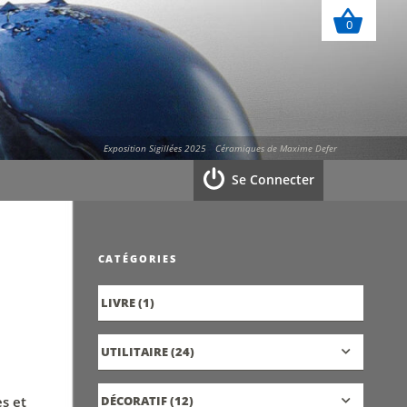
0
Exposition Sigillées 2025
Céramiques de Maxime Defer
Se Connecter
CATÉGORIES
LIVRE
(1)
UTILITAIRE
(24)
s et
DÉCORATIF
(12)