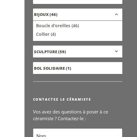
BIJOUX
(46)
Boucle d'oreilles
(46)
Collier
(4)
SCULPTURE
(59)
BOL SOLIDAIRE
(1)
CONTACTEZ LE CÉRAMISTE
Vos avez des questions à poser à ce
céramiste ? Contactez-le :