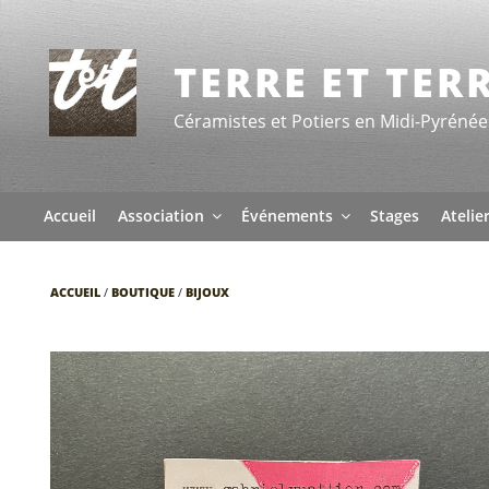
Aller
au
contenu
TERRE ET TER
principal
Céramistes et Potiers en Midi-Pyrénée
Accueil
Association
Événements
Stages
Atelie
ACCUEIL
/
BOUTIQUE
/
BIJOUX