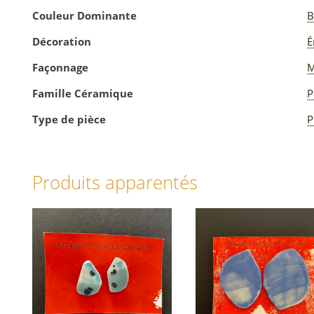
Couleur Dominante
B
Décoration
É
Façonnage
M
Famille Céramique
P
Type de pièce
P
Produits apparentés