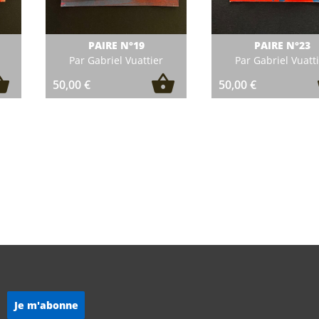
PAIRE N°19
PAIRE N°23
Par Gabriel Vuattier
Par Gabriel Vuatt
50,00
€
50,00
€