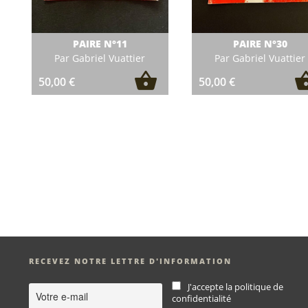
PAIRE N°11
PAIRE N°30
Par Gabriel Vuattier
Par Gabriel Vuattier
50,00
€
50,00
€
RECEVEZ NOTRE LETTRE D'INFORMATION
J'accepte la politique de
confidentialité