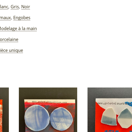
lanc
,
Gris
,
Noir
maux
,
Engobes
odelage à la main
orcelaine
ièce unique