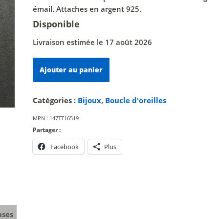
émail. Attaches en argent 925.
Disponible
Livraison estimée le 17 août 2026
quantité
Ajouter au panier
de
Paire
n°17
Catégories :
Bijoux
,
Boucle d'oreilles
MPN :
147TT16519
Partager :
Facebook
Plus
nses