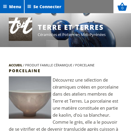
Aller
Menu
Se Connecter
0
au
Céramiques de Maxime Defer
contenu
Exposition Sigillées 2025
principal
TERRE ET TERRES
Céramistes et Potiers en Midi-Pyrénées
ACCUEIL
/
PRODUIT FAMILLE CÉRAMIQUE
/
PORCELAINE
PORCELAINE
Découvrez une sélection de
céramiques créées en porcelaine
dans des ateliers membres de
Terre et Terres. La porcelaine est
une matière constituée en partie
de kaolin, d'où sa blancheur.
Comme le grès, elle a le pouvoir
de se vitrifier et de devenir translucide après cuisson à