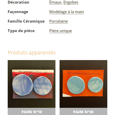
Décoration
Émaux
,
Engobes
Façonnage
Modelage à la main
Famille Céramique
Porcelaine
Type de pièce
Pièce unique
Produits apparentés
PAIRE N°19
PAIRE N°39