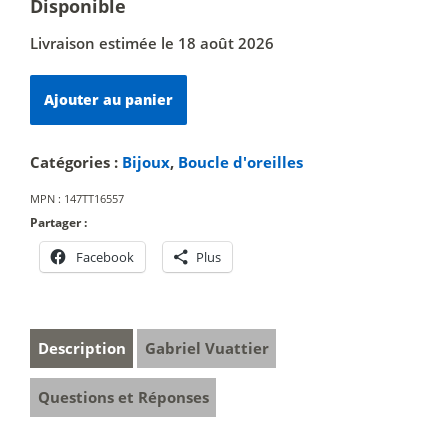
Disponible
Livraison estimée le 18 août 2026
quantité
Ajouter au panier
de
Paire
n°31
Catégories :
Bijoux
,
Boucle d'oreilles
MPN :
147TT16557
Partager :
Facebook
Plus
Description
Gabriel Vuattier
Questions et Réponses