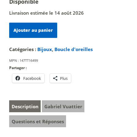
Disponible
Livraison estimée le 14 août 2026
quantité
Ajouter au panier
de
Paire
n°8
Catégories :
Bijoux
,
Boucle d'oreilles
MPN :
147TT16499
Partager :
Facebook
Plus
Description
Gabriel Vuattier
Questions et Réponses