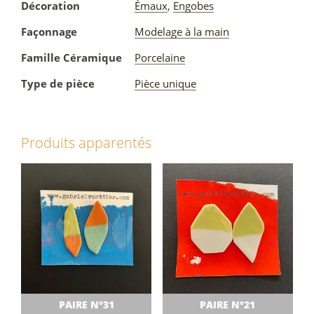
Décoration
Émaux
,
Engobes
Façonnage
Modelage à la main
Famille Céramique
Porcelaine
Type de pièce
Pièce unique
Produits apparentés
PAIRE N°31
PAIRE N°21