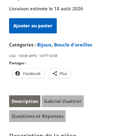
Livraison estimée le 18 août 2026
quantité
Ajouter au panier
de
Paire
n°23
Catégories :
Bijoux
,
Boucle d'oreilles
UGS :
16538
MPN :
147TT16538
Partager :
Facebook
Plus
Description
Gabriel Vuattier
Questions et Réponses
Description de la pièce