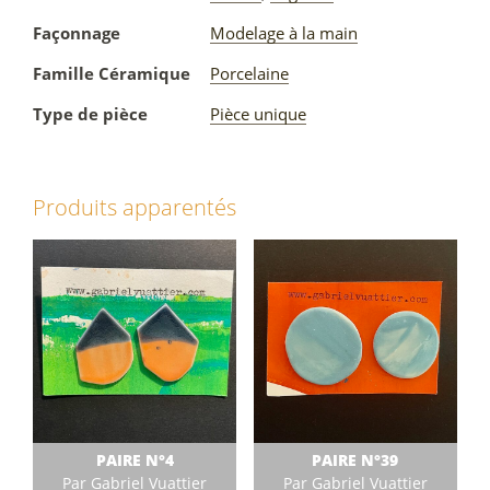
Façonnage
Modelage à la main
Famille Céramique
Porcelaine
Type de pièce
Pièce unique
Produits apparentés
PAIRE N°4
PAIRE N°39
Par Gabriel Vuattier
Par Gabriel Vuattier