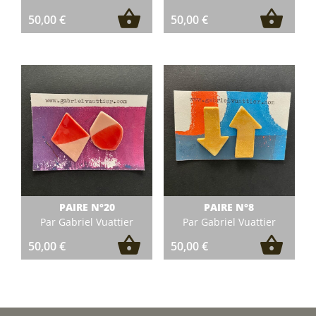
50,00
€
50,00
€
PAIRE N°20
PAIRE N°8
Par Gabriel Vuattier
Par Gabriel Vuattier
50,00
€
50,00
€