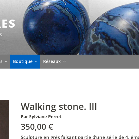
RES
s
rs
Boutique
Réseaux
Walking stone. III
Par Sylviane Perret
350,00
€
Sculpture en grés faisant partie d’une série de 4, éma