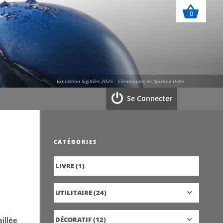
0
Exposition Sigillées 2025
Céramiques de Maxime Defer
Se Connecter
CATÉGORIES
LIVRE
(1)
UTILITAIRE
(24)
illée
DÉCORATIF
(12)