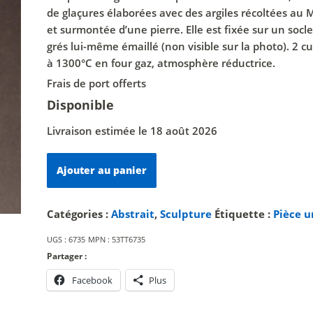
de glaçures élaborées avec des argiles récoltées au 
et surmontée d’une pierre. Elle est fixée sur un socl
grés lui-même émaillé (non visible sur la photo). 2 c
à 1300°C en four gaz, atmosphère réductrice.
Frais de port offerts
Disponible
Livraison estimée le 18 août 2026
quantité
Ajouter au panier
de
Walking
stone.
Catégories :
Abstrait
,
Sculpture
Étiquette :
Pièce u
III
UGS :
6735
MPN :
53TT6735
Partager :
Facebook
Plus