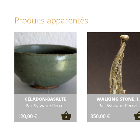
Produits apparentés
WALKING STONE. I.
CÉLADON-BASALTE
Par Sylviane Perret
Par Sylviane Perret
350,00
€
120,00
€