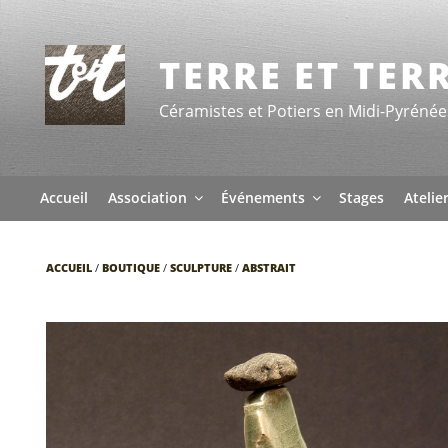
Aller
au
contenu
TERRE ET TER
principal
Céramistes et Potiers en Midi-Pyrénée
Accueil
Association
Événements
Stages
Atelie
ACCUEIL
/
BOUTIQUE
/
SCULPTURE
/
ABSTRAIT