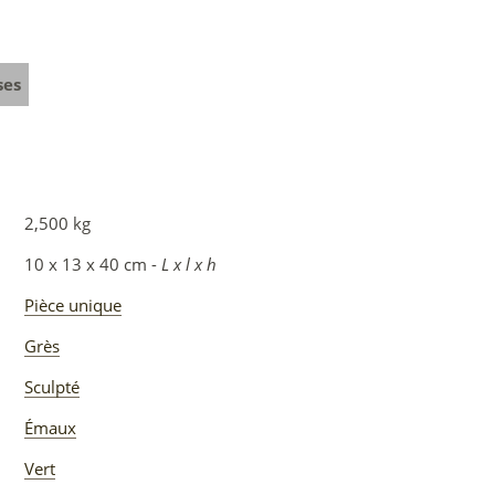
ses
2,500 kg
10 x 13 x 40 cm -
L x l x h
Pièce unique
Grès
Sculpté
Émaux
Vert