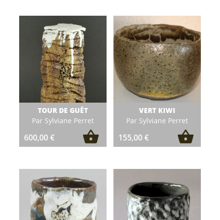
TOUR DE GUÊT
VERT KIWI
Par Sylviane Perret
Par Sylviane Perret
600,00
€
155,00
€