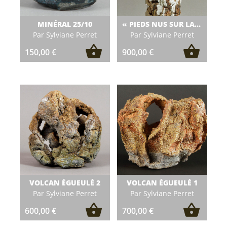
MINÉRAL 25/10
« PIEDS NUS SUR LA TERRE SACRÉE »
Par Sylviane Perret
Par Sylviane Perret
150,00
€
900,00
€
VOLCAN ÉGUEULÉ 2
VOLCAN ÉGUEULÉ 1
Par Sylviane Perret
Par Sylviane Perret
600,00
€
700,00
€