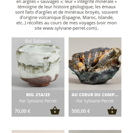
en argiles « sauvages »; leur « intégrité minérale »
témoigne de leur histoire géologique; les émaux
sont faits d’argiles et de minéraux broyés, souvent
d’origine volcanique (Espagne, Maroc, Islande,
etc..) récoltés au cours de mes voyages (voir mon
site www.sylviane-perret.com)..
BOL 21A/25
AU COEUR DU COMPACT
Par Sylviane Perret
Par Sylviane Perret
70,00
€
500,00
€