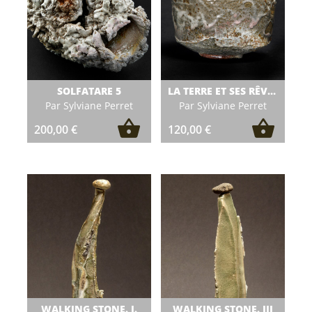
SOLFATARE 5
LA TERRE ET SES RÊVERIES
Par Sylviane Perret
Par Sylviane Perret
200,00
€
120,00
€
WALKING STONE. I.
WALKING STONE. III