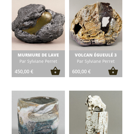
MURMURE DE LAVE
VOLCAN ÉGUEULÉ 3
Par Sylviane Perret
Par Sylviane Perret
450,00
€
600,00
€