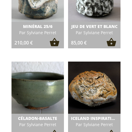
MINÉRAL 25/6
JEU DE VERT ET BLANC
Par Sylviane Perret
Par Sylviane Perret
210,00
€
85,00
€
CÉLADON-BASALTE
ICELAND INSPIRATION VI
Par Sylviane Perret
Par Sylviane Perret