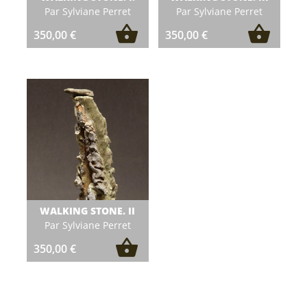
Par Sylviane Perret
Par Sylviane Perret
350,00
€
350,00
€
WALKING STONE. II
Par Sylviane Perret
350,00
€