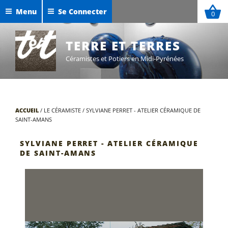
Aller
Menu
Se Connecter
0
au
Céramiques de Maxime Defer
contenu
Exposition Sigillées 2025
TERRE ET TERRES
principal
Céramistes et Potiers en Midi-Pyrénées
ACCUEIL
/
LE CÉRAMISTE
/
SYLVIANE PERRET - ATELIER CÉRAMIQUE DE
SAINT-AMANS
SYLVIANE PERRET - ATELIER CÉRAMIQUE
DE SAINT-AMANS