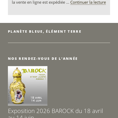
de
la vente en ligne est expédiée …
Continuer la lecture
« En
direct
de
la
PLANÈTE BLEUE, ÉLÉMENT TERRE
Bouti
en
Ligne 
NOS RENDEZ-VOUS DE L’ANNÉE
Exposition 2026 BAROCK du 18 avril
au 14 juin