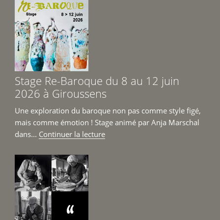
Cont
Girou
6
et
7
juin
Stage Re-Baroque du 8 au 12 juin
2026 
2026 à Giroussens
Une exploration du baroque non pas comme style figé,
mais comme émotion ! Stage animé par Anja Marschal
de
dans...
Continuer la lecture
« Stage
Re-
Baroque
du
8
au
12