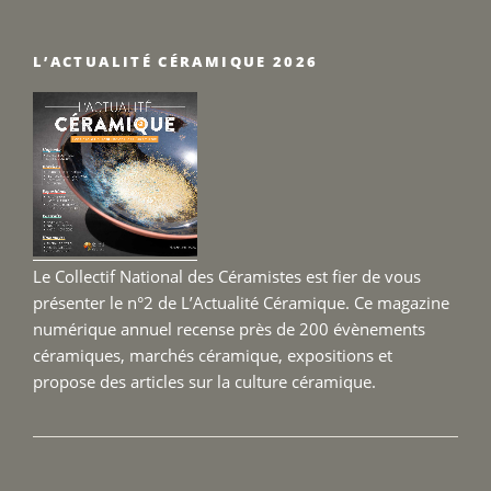
–
Terre
L’ACTUALITÉ CÉRAMIQUE 2026
Fertil
du
25
au
27
sept
2026 
Le Collectif National des Céramistes est fier de vous
présenter le n°2 de L’Actualité Céramique. Ce magazine
numérique annuel recense près de 200 évènements
céramiques, marchés céramique, expositions et
propose des articles sur la culture céramique.