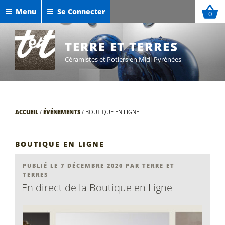
Aller
Menu
Se Connecter
0
au
Céramiques de Maxime Defer
contenu
Exposition Sigillées 2025
principal
TERRE ET TERRES
Céramistes et Potiers en Midi-Pyrénées
ACCUEIL
/
ÉVÉNEMENTS
/
BOUTIQUE EN LIGNE
BOUTIQUE EN LIGNE
PUBLIÉ
PUBLIÉ LE
7 DÉCEMBRE 2020
PAR
TERRE ET
LE
TERRES
En direct de la Boutique en Ligne