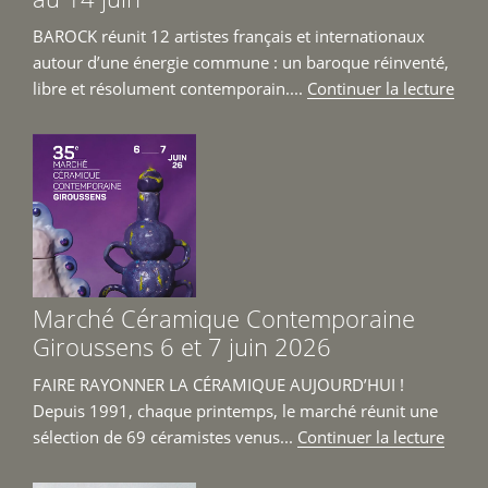
BAROCK réunit 12 artistes français et internationaux
autour d’une énergie commune : un baroque réinventé,
de
libre et résolument contemporain....
Continuer la lecture
« Ex
202
BAR
du
18
avril
au
14
Marché Céramique Contemporaine
juin 
Giroussens 6 et 7 juin 2026
FAIRE RAYONNER LA CÉRAMIQUE AUJOURD’HUI !
Depuis 1991, chaque printemps, le marché réunit une
de
sélection de 69 céramistes venus...
Continuer la lecture
« Mar
Céra