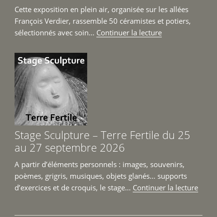
Prêt
Cette exposition en plein air, organisée sur les allées
du
François Verdier, rassemble 50 céramistes et potiers,
6
de
sélectionnés avec soin...
Continuer la lecture
juin
« Les
au
Allées
4
Céramiques
juillet
à
2026 »
Toulouse
26
et
27
Stage Sculpture – Terre Fertile du 25
septembre
au 27 septembre 2026
2026 »
A partir d’éléments personnels : images, souvenirs,
poèmes, grigris, musiques, objets glanés… supports
de
d’exercices et de croquis, le stage...
Continuer la lecture
« Sta
Sculp