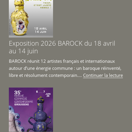
Exposition 2026 BAROCK du 18 avril
au 14 juin
BAROCK réunit 12 artistes français et internationaux
autour d’une énergie commune : un baroque réinventé,
de
libre et résolument contemporain....
Continuer la lecture
« Ex
202
BAR
du
18
avril
au
14