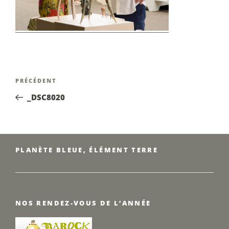
Navigation
Article
PRÉCÉDENT
de
précédent
_DSC8020
l’article
PLANÈTE BLEUE, ÉLÉMENT TERRE
NOS RENDEZ-VOUS DE L’ANNÉE