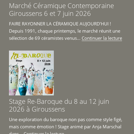
Marché Céramique Contemporaine
juin 
Giroussens 6 et 7 juin 2026
FAIRE RAYONNER LA CÉRAMIQUE AUJOURD’HUI !
Depuis 1991, chaque printemps, le marché réunit une
de
sélection de 69 céramistes venus...
Continuer la lecture
« Mar
Céra
Cont
Girou
6
et
7
juin
Stage Re-Baroque du 8 au 12 juin
2026 
2026 à Giroussens
Une exploration du baroque non pas comme style figé,
mais comme émotion ! Stage animé par Anja Marschal
de
dans...
Continuer la lecture