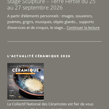
Stage Sculpture – Terre Fertile du 25
septembre
au 27 septembre 2026
2026 »
A partir d’éléments personnels : images, souvenirs,
poèmes, grigris, musiques, objets glanés… supports
de
d’exercices et de croquis, le stage...
Continuer la lecture
« Sta
Sculp
–
Terre
L’ACTUALITÉ CÉRAMIQUE 2026
Fertil
du
25
au
27
sept
2026 
Le Collectif National des Céramistes est fier de vous