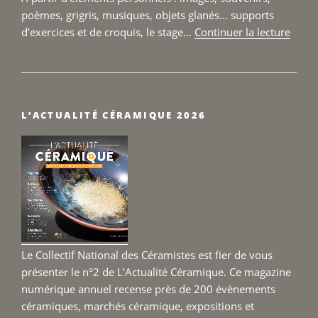
poèmes, grigris, musiques, objets glanés… supports
de
d’exercices et de croquis, le stage...
Continuer la lecture
« Sta
Sculp
–
Terre
L’ACTUALITÉ CÉRAMIQUE 2026
Fertil
du
25
au
27
sept
2026 
Le Collectif National des Céramistes est fier de vous
présenter le n°2 de L’Actualité Céramique. Ce magazine
numérique annuel recense près de 200 évènements
céramiques, marchés céramique, expositions et