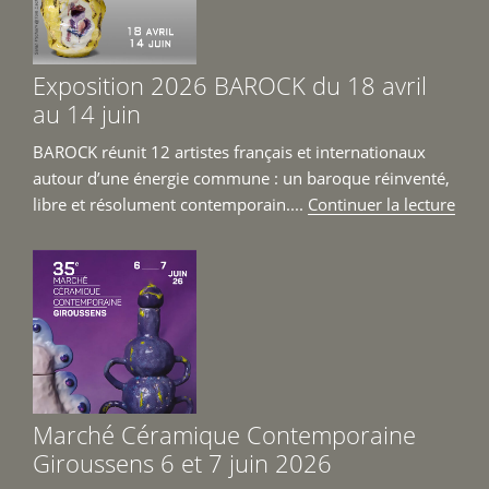
Exposition 2026 BAROCK du 18 avril
au 14 juin
BAROCK réunit 12 artistes français et internationaux
autour d’une énergie commune : un baroque réinventé,
de
libre et résolument contemporain....
Continuer la lecture
« Ex
202
BAR
du
18
avril
au
14
Marché Céramique Contemporaine
juin 
Giroussens 6 et 7 juin 2026