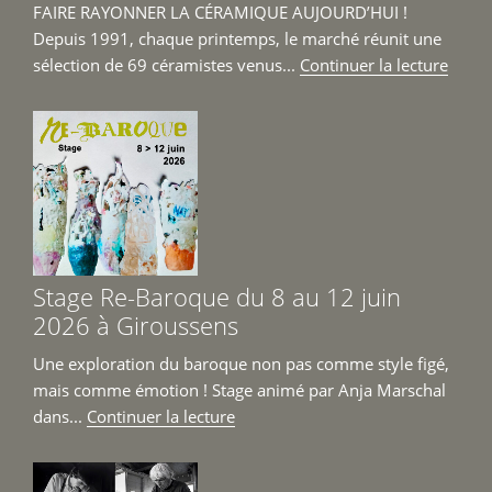
FAIRE RAYONNER LA CÉRAMIQUE AUJOURD’HUI !
Depuis 1991, chaque printemps, le marché réunit une
de
sélection de 69 céramistes venus...
Continuer la lecture
« Mar
Céra
Cont
Girou
6
et
7
juin
Stage Re-Baroque du 8 au 12 juin
2026 
2026 à Giroussens
Une exploration du baroque non pas comme style figé,
mais comme émotion ! Stage animé par Anja Marschal
de
dans...
Continuer la lecture
« Stage
Re-