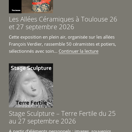
Imart
et
Les Allées Céramiques à Toulouse 26
Jean-
et 27 septembre 2026
Michel
Prêt
Cette exposition en plein air, organisée sur les allées
du
François Verdier, rassemble 50 céramistes et potiers,
6
de
sélectionnés avec soin...
Continuer la lecture
juin
« Les
au
Allées
4
Céramiques
juillet
à
2026 »
Toulouse
26
et
27
Stage Sculpture – Terre Fertile du 25
septembre
au 27 septembre 2026
2026 »
A partir d’éléments personnels : images, souvenirs,