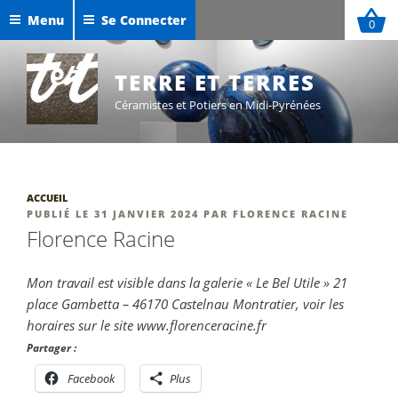
Aller
Menu
Se Connecter
0
au
Céramiques de Maxime Defer
contenu
Exposition Sigillées 2025
principal
TERRE ET TERRES
Céramistes et Potiers en Midi-Pyrénées
ACCUEIL
PUBLIÉ
PUBLIÉ LE
31 JANVIER 2024
PAR
FLORENCE RACINE
LE
Florence Racine
Mon travail est visible dans la galerie « Le Bel Utile » 21
place Gambetta – 46170 Castelnau Montratier, voir les
horaires sur le site www.florenceracine.fr
Partager :
Facebook
Plus