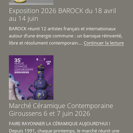
Exposition 2026 BAROCK du 18 avril
au 14 juin
BAROCK réunit 12 artistes français et internationaux
autour d’une énergie commune : un baroque réinventé,
de
libre et résolument contemporain....
Continuer la lecture
« Ex
202
BAR
du
18
avril
au
14
Marché Céramique Contemporaine
juin 
Giroussens 6 et 7 juin 2026
FAIRE RAYONNER LA CÉRAMIQUE AUJOURD’HUI !
Depuis 1991, chaque printemps, le marché réunit une