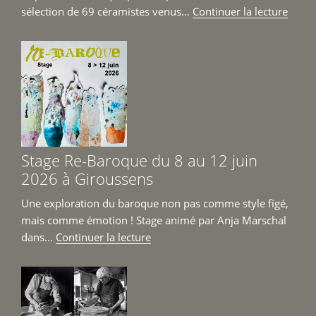
de
sélection de 69 céramistes venus...
Continuer la lecture
« Mar
Céra
Cont
Girou
6
et
7
juin
Stage Re-Baroque du 8 au 12 juin
2026 
2026 à Giroussens
Une exploration du baroque non pas comme style figé,
mais comme émotion ! Stage animé par Anja Marschal
de
dans...
Continuer la lecture
« Stage
Re-
Baroque
du