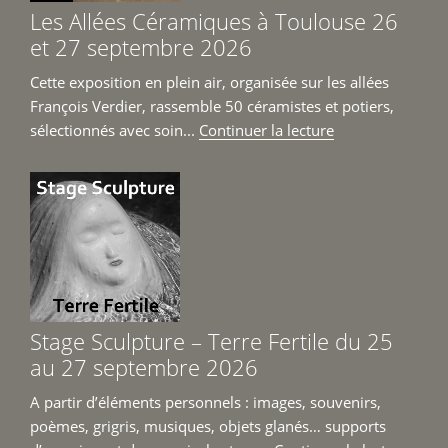
et
Les Allées Céramiques à Toulouse 26
Jean-
et 27 septembre 2026
Michel
Prêt
Cette exposition en plein air, organisée sur les allées
du
François Verdier, rassemble 50 céramistes et potiers,
6
de
sélectionnés avec soin...
Continuer la lecture
juin
« Les
au
Allées
4
Céramiques
juillet
à
2026 »
Toulouse
26
et
27
Stage Sculpture – Terre Fertile du 25
septembre
au 27 septembre 2026
2026 »
A partir d’éléments personnels : images, souvenirs,
poèmes, grigris, musiques, objets glanés… supports