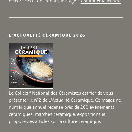
de
d’exercices et de croquis, le stage...
Continuer la lecture
« Sta
Sculp
–
Terre
L’ACTUALITÉ CÉRAMIQUE 2026
Fertil
du
25
au
27
sept
2026 
Le Collectif National des Céramistes est fier de vous
présenter le n°2 de L’Actualité Céramique. Ce magazine
numérique annuel recense près de 200 évènements
céramiques, marchés céramique, expositions et
propose des articles sur la culture céramique.