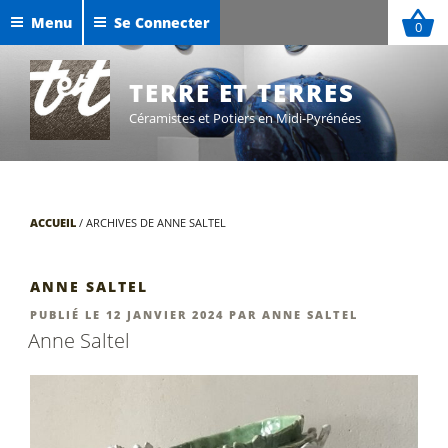
Aller
Menu
Se Connecter
0
au
Céramiques de Maxime Defer
contenu
Exposition Sigillées 2025
principal
TERRE ET TERRES
Céramistes et Potiers en Midi-Pyrénées
ACCUEIL
/
ARCHIVES DE ANNE SALTEL
ANNE SALTEL
PUBLIÉ
PUBLIÉ LE
12 JANVIER 2024
PAR
ANNE SALTEL
LE
Anne Saltel