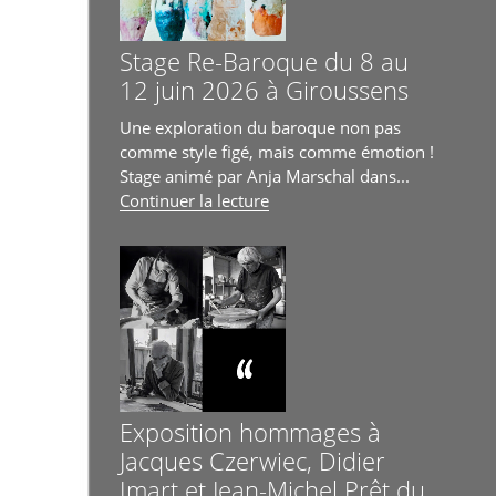
juin
2026 »
Stage Re-Baroque du 8 au
12 juin 2026 à Giroussens
Une exploration du baroque non pas
comme style figé, mais comme émotion !
Stage animé par Anja Marschal dans...
de
Continuer la lecture
« Stage
Re-
Baroque
du
8
au
12
juin
2026
Exposition hommages à
à
Jacques Czerwiec, Didier
Giroussens »
Imart et Jean-Michel Prêt du