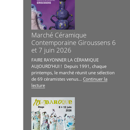
18
avril
au
14
juin »
Marché Céramique
Contemporaine Giroussens 6
et 7 juin 2026
FAIRE RAYONNER LA CÉRAMIQUE
AUJOURD’HUI ! Depuis 1991, chaque
printemps, le marché réunit une sélection
de 69 céramistes venus...
Continuer la
de
lecture
« Marché
Céramique
Contemporaine
Giroussens
6
et
7