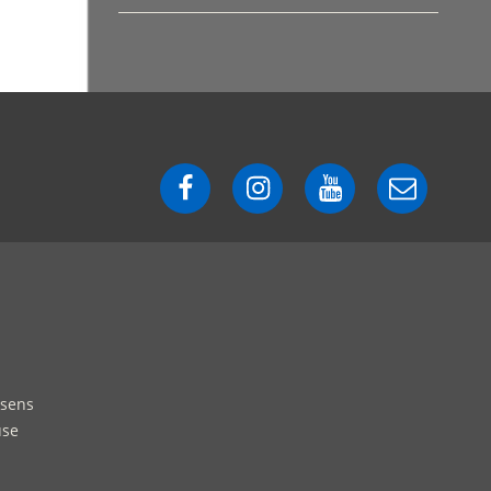
Facebook
Instagram
YouTube
E-
mail
ssens
use