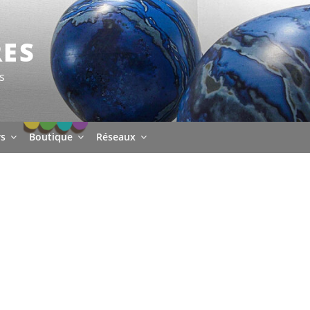
RES
s
rs
Boutique
Réseaux