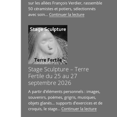
juin
sur les allées François Verdier, rassemble
au
50 céramistes et potiers, sélectionnés
4
de
avec soin...
Continuer la lecture
juillet
« Les
2026 »
Allées
Céramiques
à
Toulouse
26
et
27
septembre
Stage Sculpture – Terre
2026 »
Fertile du 25 au 27
septembre 2026
A partir d’éléments personnels : images,
souvenirs, poèmes, grigris, musiques,
objets glanés… supports d’exercices et de
de
croquis, le stage...
Continuer la lecture
« Stage