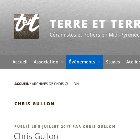
Aller
au
contenu
TERRE ET TER
principal
Céramistes et Potiers en Midi-Pyrénée
Accueil
Association
Événements
Stages
Atelie
ACCUEIL
/
ARCHIVES DE CHRIS GULLON
CHRIS GULLON
PUBLIÉ
PUBLIÉ LE
5 JUILLET 2017
PAR
CHRIS GULLON
LE
Chris Gullon