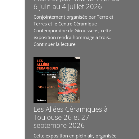
6 juin au 4 juillet 2026
Conjointement organisée par Terre et
Terres et le Centre Céramique
Contemporaine de Giroussens, cette
exposition rendra hommage à trois...
de
Continuer la lecture
« Exposition
hommages
à
Jacques
Czerwiec,
Didier
Imart
et
Jean-
Les Allées Céramiques à
Michel
Toulouse 26 et 27
Prêt
septembre 2026
du
6
Cette exposition en plein air, organisée