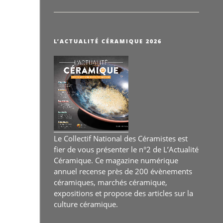
Sculpture
–
Terre
Fertile
L’ACTUALITÉ CÉRAMIQUE 2026
du
25
au
27
septembre
2026 »
Le Collectif National des Céramistes est
fier de vous présenter le n°2 de L’Actualité
Céramique. Ce magazine numérique
annuel recense près de 200 évènements
céramiques, marchés céramique,
expositions et propose des articles sur la
culture céramique.