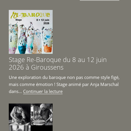
« Mar
Céra
Cont
Girou
6
et
7
juin
Stage Re-Baroque du 8 au 12 juin
2026 
2026 à Giroussens
Une exploration du baroque non pas comme style figé,
mais comme émotion ! Stage animé par Anja Marschal
de
dans...
Continuer la lecture
« Stage
Re-
Baroque
du
8