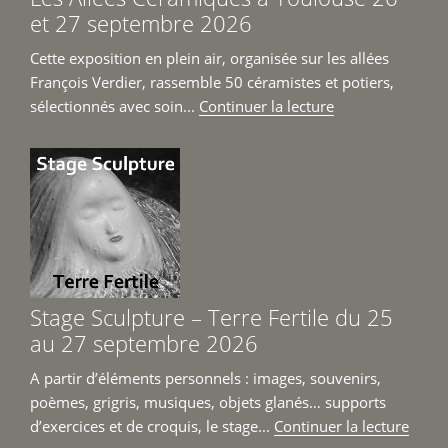
Jean-
et 27 septembre 2026
Michel
Prêt
Cette exposition en plein air, organisée sur les allées
du
François Verdier, rassemble 50 céramistes et potiers,
6
de
sélectionnés avec soin...
Continuer la lecture
juin
« Les
au
Allées
4
Céramiques
juillet
à
2026 »
Toulouse
26
et
27
Stage Sculpture – Terre Fertile du 25
septembre
au 27 septembre 2026
2026 »
A partir d’éléments personnels : images, souvenirs,
poèmes, grigris, musiques, objets glanés… supports
de
d’exercices et de croquis, le stage...
Continuer la lecture