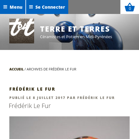
Aller
Menu
Se Connecter
0
au
Céramiques de Maxime Defer
contenu
Exposition Sigillées 2025
principal
TERRE ET TERRES
Céramistes et Potiers en Midi-Pyrénées
ACCUEIL
/
ARCHIVES DE FRÉDÉRIK LE FUR
FRÉDÉRIK LE FUR
PUBLIÉ
PUBLIÉ LE
8 JUILLET 2017
PAR
FRÉDÉRIK LE FUR
LE
Frédérik Le Fur