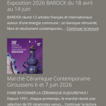
Exposition 2026 BAROCK du 18 avril
au 14 juin
BAROCK réunit 12 artistes français et internationaux
autour d’une énergie commune : un baroque réinventé,
de
libre et résolument contemporain....
Continuer la lecture
« Ex
202
BAR
du
18
avril
au
14
Marché Céramique Contemporaine
juin 
Giroussens 6 et 7 juin 2026
FAIRE RAYONNER LA CÉRAMIQUE AUJOURD’HUI !
Depuis 1991, chaque printemps, le marché réunit une
de
sélection de 69 céramistes venus...
Continuer la lecture