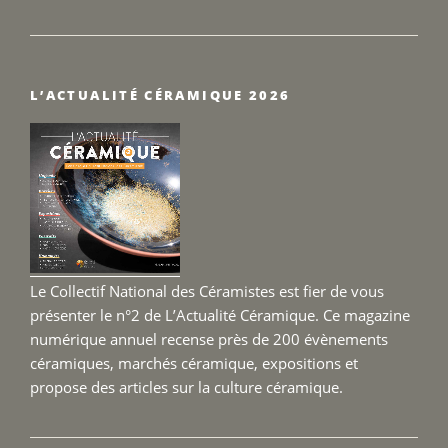
« Sta
Sculp
–
Terre
L’ACTUALITÉ CÉRAMIQUE 2026
Fertil
du
25
au
27
sept
2026 
Le Collectif National des Céramistes est fier de vous
présenter le n°2 de L’Actualité Céramique. Ce magazine
numérique annuel recense près de 200 évènements
céramiques, marchés céramique, expositions et
propose des articles sur la culture céramique.