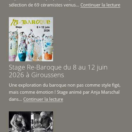
de
sélection de 69 céramistes venus...
Continuer la lecture
« Mar
Céra
Cont
Girou
6
et
7
juin
Stage Re-Baroque du 8 au 12 juin
2026 
2026 à Giroussens
Une exploration du baroque non pas comme style figé,
mais comme émotion ! Stage animé par Anja Marschal
de
dans...
Continuer la lecture
« Stage
Re-
Baroque
du