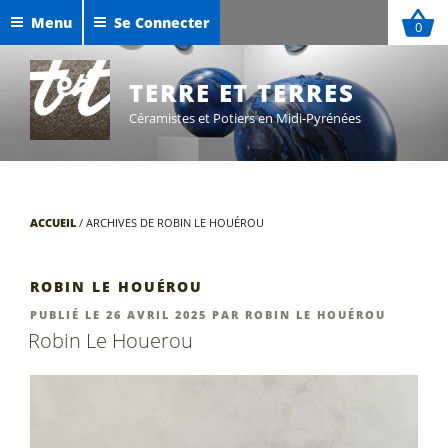
Aller
Menu
Se Connecter
0
au
Céramiques de Maxime Defer
contenu
Exposition Sigillées 2025
principal
TERRE ET TERRES
Céramistes et Potiers en Midi-Pyrénées
ACCUEIL
/
ARCHIVES DE ROBIN LE HOUÉROU
ROBIN LE HOUÉROU
PUBLIÉ
PUBLIÉ LE
26 AVRIL 2025
PAR
ROBIN LE HOUÉROU
LE
Robin Le Houerou