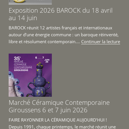
Exposition 2026 BAROCK du 18 avril
au 14 juin
BAROCK réunit 12 artistes français et internationaux
autour d’une énergie commune : un baroque réinventé,
de
libre et résolument contemporain....
Continuer la lecture
« Ex
202
BAR
du
18
avril
au
14
Marché Céramique Contemporaine
juin 
Giroussens 6 et 7 juin 2026
FAIRE RAYONNER LA CÉRAMIQUE AUJOURD’HUI !
Depuis 1991, chaque printemps, le marché réunit une