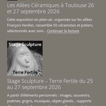
et
Les Allées Céramiques à Toulouse 26
Jean-
et 27 septembre 2026
Michel
Prêt
Cette exposition en plein air, organisée sur les allées
du
François Verdier, rassemble 50 céramistes et potiers,
6
de
sélectionnés avec soin...
Continuer la lecture
juin
« Les
au
Allées
4
Céramiques
juillet
à
2026 »
Toulouse
26
et
27
Stage Sculpture – Terre Fertile du 25
septembre
au 27 septembre 2026
2026 »
A partir d’éléments personnels : images, souvenirs,
poèmes, grigris, musiques, objets glanés… supports