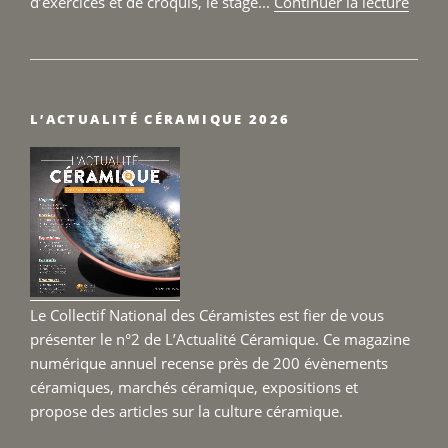
de
d’exercices et de croquis, le stage...
Continuer la lecture
« Sta
Sculp
–
Terre
L’ACTUALITÉ CÉRAMIQUE 2026
Fertil
du
25
au
27
sept
2026 
Le Collectif National des Céramistes est fier de vous
présenter le n°2 de L’Actualité Céramique. Ce magazine
numérique annuel recense près de 200 évènements
céramiques, marchés céramique, expositions et
propose des articles sur la culture céramique.