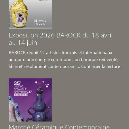
Exposition 2026 BAROCK du 18 avril
au 14 juin
BAROCK réunit 12 artistes français et internationaux
autour d’une énergie commune : un baroque réinventé,
de
libre et résolument contemporain....
Continuer la lecture
« Ex
202
BAR
du
18
avril
au
14
Marché Céramique Contemporaine
juin 