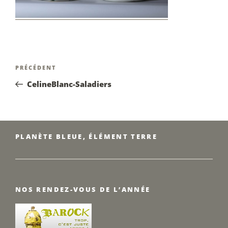
Navigation
Article
PRÉCÉDENT
de
précédent
CelineBlanc-Saladiers
l’article
PLANÈTE BLEUE, ÉLÉMENT TERRE
NOS RENDEZ-VOUS DE L’ANNÉE