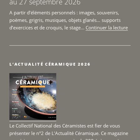
au 27 septembre 2026
2026 »
A partir d’éléments personnels : images, souvenirs,
poèmes, grigris, musiques, objets glanés… supports
de
d’exercices et de croquis, le stage...
Continuer la lecture
« Sta
Sculp
–
Terre
L’ACTUALITÉ CÉRAMIQUE 2026
Fertil
du
25
au
27
sept
2026 
Le Collectif National des Céramistes est fier de vous
présenter le n°2 de L’Actualité Céramique. Ce magazine