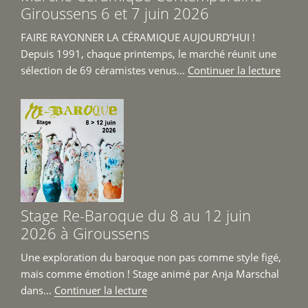
Giroussens 6 et 7 juin 2026
FAIRE RAYONNER LA CÉRAMIQUE AUJOURD’HUI !
Depuis 1991, chaque printemps, le marché réunit une
de
sélection de 69 céramistes venus...
Continuer la lecture
« Mar
Céra
Cont
Girou
6
et
7
juin
Stage Re-Baroque du 8 au 12 juin
2026 
2026 à Giroussens
Une exploration du baroque non pas comme style figé,
mais comme émotion ! Stage animé par Anja Marschal
de
dans...
Continuer la lecture
« Stage