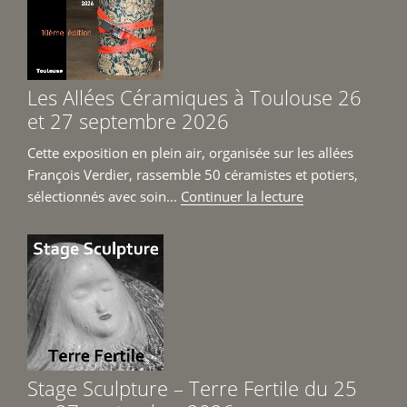
Czerwiec,
Didier
Imart
et
Les Allées Céramiques à Toulouse 26
Jean-
et 27 septembre 2026
Michel
Prêt
Cette exposition en plein air, organisée sur les allées
du
François Verdier, rassemble 50 céramistes et potiers,
6
de
sélectionnés avec soin...
Continuer la lecture
juin
« Les
au
Allées
4
Céramiques
juillet
à
2026 »
Toulouse
26
et
27
Stage Sculpture – Terre Fertile du 25
septembre