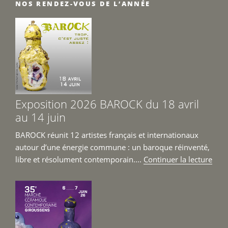
NOS RENDEZ-VOUS DE L’ANNÉE
Exposition 2026 BAROCK du 18 avril
au 14 juin
BAROCK réunit 12 artistes français et internationaux
autour d’une énergie commune : un baroque réinventé,
de
libre et résolument contemporain....
Continuer la lecture
« Ex
202
BAR
du
18