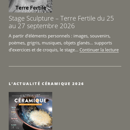
et
27
Stage Sculpture – Terre Fertile du 25
septembre
au 27 septembre 2026
2026 »
A partir d’éléments personnels : images, souvenirs,
poèmes, grigris, musiques, objets glanés… supports
de
d’exercices et de croquis, le stage...
Continuer la lecture
« Sta
Sculp
–
Terre
L’ACTUALITÉ CÉRAMIQUE 2026
Fertil
du
25
au
27
sept
2026 