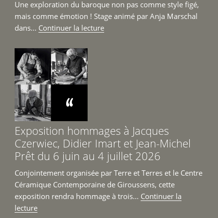
Une exploration du baroque non pas comme style figé,
mais comme émotion ! Stage animé par Anja Marschal
de
dans...
Continuer la lecture
« Stage
Re-
Baroque
du
8
au
12
juin
Exposition hommages à Jacques
2026
Czerwiec, Didier Imart et Jean-Michel
à
Prêt du 6 juin au 4 juillet 2026
Giroussens »
Conjointement organisée par Terre et Terres et le Centre
Céramique Contemporaine de Giroussens, cette
exposition rendra hommage à trois...
Continuer la
de
lecture