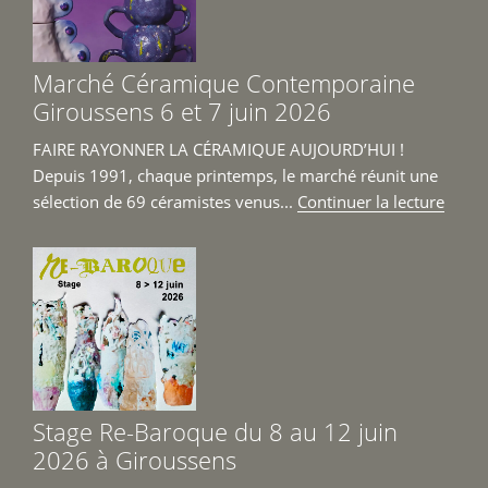
avril
au
14
Marché Céramique Contemporaine
juin 
Giroussens 6 et 7 juin 2026
FAIRE RAYONNER LA CÉRAMIQUE AUJOURD’HUI !
Depuis 1991, chaque printemps, le marché réunit une
de
sélection de 69 céramistes venus...
Continuer la lecture
« Mar
Céra
Cont
Girou
6
et
7
juin
Stage Re-Baroque du 8 au 12 juin
2026 
2026 à Giroussens