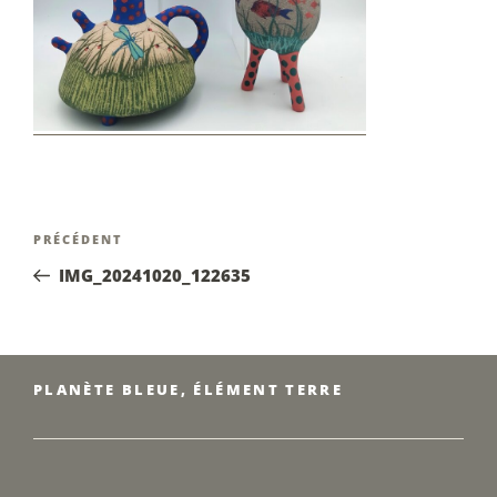
Navigation
Article
PRÉCÉDENT
de
précédent
IMG_20241020_122635
l’article
PLANÈTE BLEUE, ÉLÉMENT TERRE