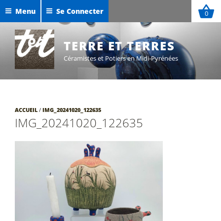
Aller
Menu
Se Connecter
0
au
Céramiques de Maxime Defer
contenu
Exposition Sigillées 2025
principal
TERRE ET TERRES
Céramistes et Potiers en Midi-Pyrénées
ACCUEIL
/
IMG_20241020_122635
IMG_20241020_122635