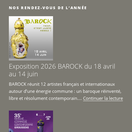
NOS RENDEZ-VOUS DE L’ANNÉE
Exposition 2026 BAROCK du 18 avril
au 14 juin
BAROCK réunit 12 artistes français et internationaux
autour d’une énergie commune : un baroque réinventé,
de
libre et résolument contemporain....
Continuer la lecture
« Ex
202
BAR
du