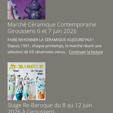
18
avril
au
14
Marché Céramique Contemporaine
juin 
Giroussens 6 et 7 juin 2026
FAIRE RAYONNER LA CÉRAMIQUE AUJOURD’HUI !
Depuis 1991, chaque printemps, le marché réunit une
de
sélection de 69 céramistes venus...
Continuer la lecture
« Mar
Céra
Cont
Girou
6
et
7
juin
Stage Re-Baroque du 8 au 12 juin
2026 
2026 à Giroussens