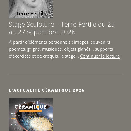
26
et
27
Stage Sculpture – Terre Fertile du 25
septembre
au 27 septembre 2026
2026 »
A partir d’éléments personnels : images, souvenirs,
poèmes, grigris, musiques, objets glanés… supports
de
d’exercices et de croquis, le stage...
Continuer la lecture
« Sta
Sculp
–
Terre
L’ACTUALITÉ CÉRAMIQUE 2026
Fertil
du
25
au
27
sept