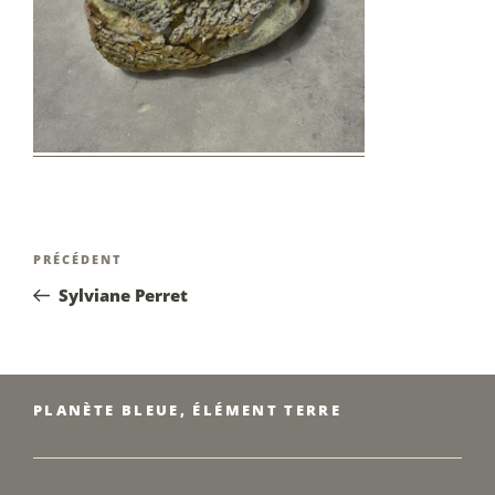
Navigation
Article
PRÉCÉDENT
de
précédent
Sylviane Perret
l’article
PLANÈTE BLEUE, ÉLÉMENT TERRE