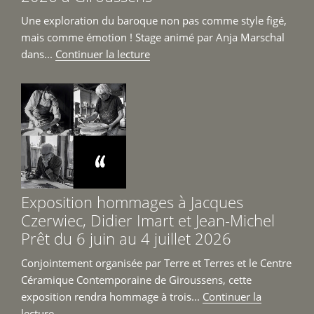
Une exploration du baroque non pas comme style figé,
mais comme émotion ! Stage animé par Anja Marschal
de
dans...
Continuer la lecture
« Stage
Re-
Baroque
du
8
au
12
juin
Exposition hommages à Jacques
2026
Czerwiec, Didier Imart et Jean-Michel
à
Prêt du 6 juin au 4 juillet 2026
Giroussens »
Conjointement organisée par Terre et Terres et le Centre
Céramique Contemporaine de Giroussens, cette
exposition rendra hommage à trois...
Continuer la
de
lecture