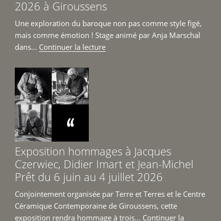
2026 à Giroussens
Une exploration du baroque non pas comme style figé,
mais comme émotion ! Stage animé par Anja Marschal
de
dans...
Continuer la lecture
« Stage
Re-
Baroque
du
8
au
12
juin
Exposition hommages à Jacques
2026
Czerwiec, Didier Imart et Jean-Michel
à
Prêt du 6 juin au 4 juillet 2026
Giroussens »
Conjointement organisée par Terre et Terres et le Centre
Céramique Contemporaine de Giroussens, cette
exposition rendra hommage à trois...
Continuer la