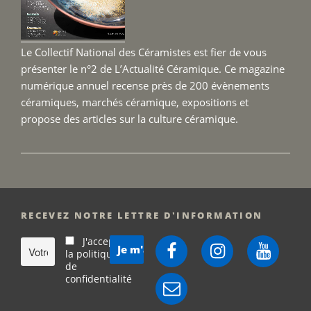
sept
2026 
Le Collectif National des Céramistes est fier de vous
présenter le n°2 de L’Actualité Céramique. Ce magazine
numérique annuel recense près de 200 évènements
céramiques, marchés céramique, expositions et
propose des articles sur la culture céramique.
RECEVEZ NOTRE LETTRE D'INFORMATION
J'accepte
Facebook
Instagram
YouTube
la politique
de
confidentialité
E-
mail