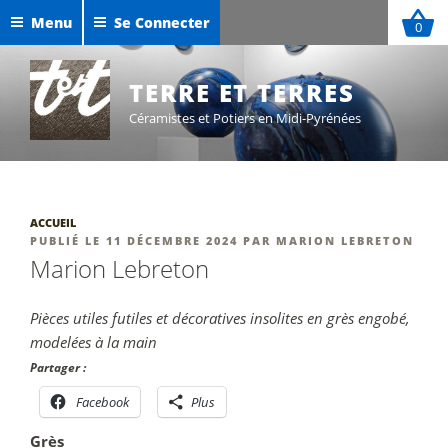
Aller
Menu
Se Connecter
0
au
Céramiques de Maxime Defer
contenu
Exposition Sigillées 2025
principal
TERRE ET TERRES
Céramistes et Potiers en Midi-Pyrénées
ACCUEIL
PUBLIÉ
PUBLIÉ LE
11 DÉCEMBRE 2024
PAR
MARION LEBRETON
LE
Marion Lebreton
Pièces utiles futiles et décoratives insolites en grès engobé,
modelées à la main
Partager :
Facebook
Plus
Grès