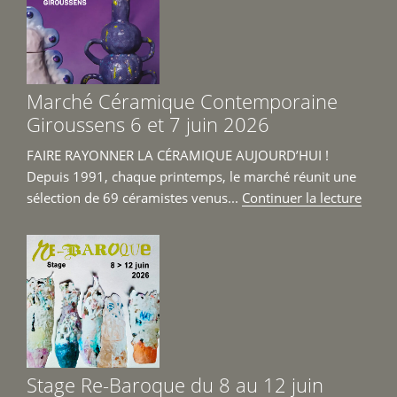
18
avril
au
14
Marché Céramique Contemporaine
juin 
Giroussens 6 et 7 juin 2026
FAIRE RAYONNER LA CÉRAMIQUE AUJOURD’HUI !
Depuis 1991, chaque printemps, le marché réunit une
de
sélection de 69 céramistes venus...
Continuer la lecture
« Mar
Céra
Cont
Girou
6
et
7
juin
Stage Re-Baroque du 8 au 12 juin
2026 