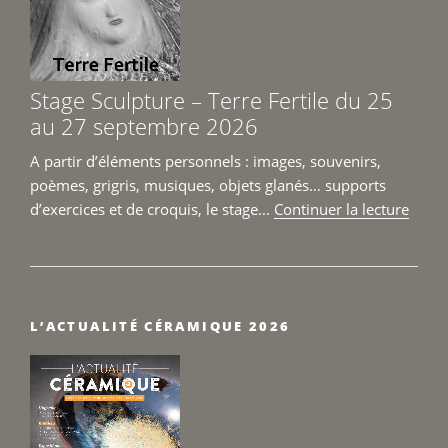
2026 »
Toulouse
26
et
27
Stage Sculpture – Terre Fertile du 25
septembre
au 27 septembre 2026
2026 »
A partir d’éléments personnels : images, souvenirs,
poèmes, grigris, musiques, objets glanés… supports
de
d’exercices et de croquis, le stage...
Continuer la lecture
« Sta
Sculp
–
Terre
L’ACTUALITÉ CÉRAMIQUE 2026
Fertil
du
25
au
27