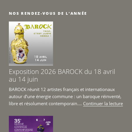
NOS RENDEZ-VOUS DE L’ANNÉE
Exposition 2026 BAROCK du 18 avril
au 14 juin
BAROCK réunit 12 artistes français et internationaux
autour d’une énergie commune : un baroque réinventé,
de
libre et résolument contemporain....
Continuer la lecture
« Ex
202
BAR
du