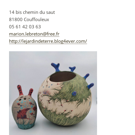
14 bis chemin du saut
81800
Couffouleux
05 61 42 03 63
marion.lebreton@free.fr
http://lejardindeterre.blog4ever.com/