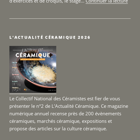
de
d’exercices et de croquis, le stage...
Continuer la lecture
« Sta
Sculp
–
Terre
L’ACTUALITÉ CÉRAMIQUE 2026
Fertil
du
25
au
27
sept
2026 
Le Collectif National des Céramistes est fier de vous
présenter le n°2 de L’Actualité Céramique. Ce magazine
numérique annuel recense près de 200 évènements
céramiques, marchés céramique, expositions et
propose des articles sur la culture céramique.