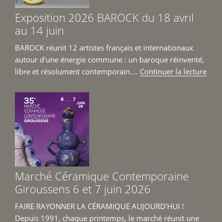
Exposition 2026 BAROCK du 18 avril
au 14 juin
BAROCK réunit 12 artistes français et internationaux
autour d’une énergie commune : un baroque réinventé,
de
libre et résolument contemporain....
Continuer la lecture
« Ex
202
BAR
du
18
avril
au
14
Marché Céramique Contemporaine
juin 
Giroussens 6 et 7 juin 2026
FAIRE RAYONNER LA CÉRAMIQUE AUJOURD’HUI !
Depuis 1991, chaque printemps, le marché réunit une