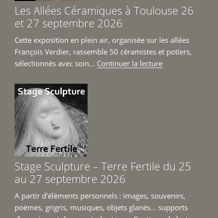
et
Les Allées Céramiques à Toulouse 26
Jean-
et 27 septembre 2026
Michel
Prêt
Cette exposition en plein air, organisée sur les allées
du
François Verdier, rassemble 50 céramistes et potiers,
6
de
sélectionnés avec soin...
Continuer la lecture
juin
« Les
au
Allées
4
Céramiques
juillet
à
2026 »
Toulouse
26
et
27
Stage Sculpture – Terre Fertile du 25
septembre
au 27 septembre 2026
2026 »
A partir d’éléments personnels : images, souvenirs,
poèmes, grigris, musiques, objets glanés… supports