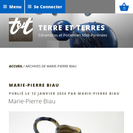
Aller
Menu
Se Connecter
0
au
Céramiques de Maxime Defer
contenu
Exposition Sigillées 2025
principal
TERRE ET TERRES
Céramistes et Potiers en Midi-Pyrénées
ACCUEIL
/
ARCHIVES DE MARIE-PIERRE BIAU
MARIE-PIERRE BIAU
PUBLIÉ
PUBLIÉ LE
12 JANVIER 2024
PAR
MARIE-PIERRE BIAU
LE
Marie-Pierre Biau