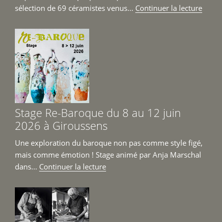
de
sélection de 69 céramistes venus...
Continuer la lecture
« Mar
Céra
Cont
Girou
6
et
7
juin
Stage Re-Baroque du 8 au 12 juin
2026 
2026 à Giroussens
Une exploration du baroque non pas comme style figé,
mais comme émotion ! Stage animé par Anja Marschal
de
dans...
Continuer la lecture
« Stage
Re-
Baroque
du